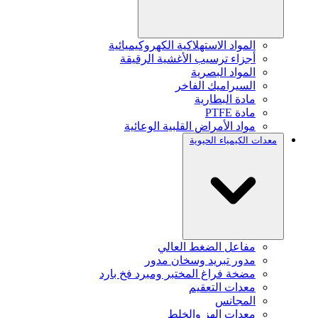
المواد الاستهلاكية الكهروكيميائية
أجزاء ترسيب الأغشية الرقيقة
المواد البصرية
السيراميك الفاخر
مادة البطارية
مادة PTFE
مواد الأمراض القلبية الوعائية
معدات الكيمياء الحيوية
مفاعل الضغط العالي
مدور تبريد وسخان مدور
مضخة فراغ المختبر ومبرد فخ بارد
معدات التعقيم
المجانس
معدات الهز والخلط