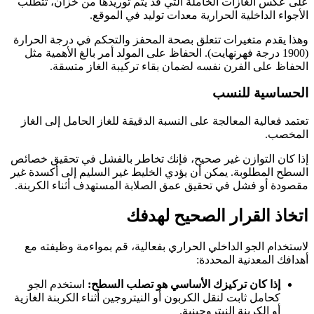
على عكس الغازات الخاملة التي قد يتم توريدها من خزان، تتطلب
الأجواء الداخلية الحرارية معدات توليد في الموقع.
وهذا يقدم متغيرات تتعلق بصحة المحفز والتحكم في درجة الحرارة
(1900 درجة فهرنهايت). الحفاظ على المولد أمر بالغ الأهمية مثل
الحفاظ على الفرن نفسه لضمان بقاء تركيبة الغاز متسقة.
الحساسية للنسب
تعتمد فعالية المعالجة على النسبة الدقيقة للغاز الحامل إلى الغاز
المخصب.
إذا كان التوازن غير صحيح، فإنك تخاطر بالفشل في تحقيق خصائص
السطح المطلوبة. يمكن أن يؤدي الخليط غير السليم إلى أكسدة غير
مقصودة أو فشل في تحقيق عمق الصلابة المستهدف أثناء الكربنة.
اتخاذ القرار الصحيح لهدفك
لاستخدام الجو الداخلي الحراري بفعالية، قم بمواءمة وظيفته مع
أهدافك المعدنية المحددة:
إذا كان تركيزك الأساسي هو تصلب السطح:
استخدم الجو
كحامل ثابت لنقل الكربون أو النيتروجين أثناء الكربنة الغازية
أو الكربنة النيتروجينية.