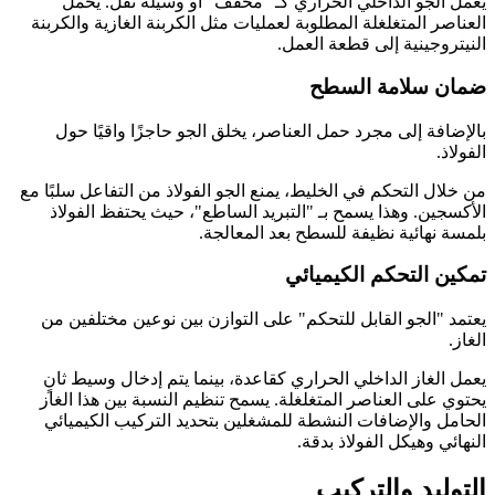
يعمل الجو الداخلي الحراري كـ "مخفف" أو وسيلة نقل. يحمل
العناصر المتغلغلة المطلوبة لعمليات مثل الكربنة الغازية والكربنة
النيتروجينية إلى قطعة العمل.
ضمان سلامة السطح
بالإضافة إلى مجرد حمل العناصر، يخلق الجو حاجزًا واقيًا حول
الفولاذ.
من خلال التحكم في الخليط، يمنع الجو الفولاذ من التفاعل سلبًا مع
الأكسجين. وهذا يسمح بـ "التبريد الساطع"، حيث يحتفظ الفولاذ
بلمسة نهائية نظيفة للسطح بعد المعالجة.
تمكين التحكم الكيميائي
يعتمد "الجو القابل للتحكم" على التوازن بين نوعين مختلفين من
الغاز.
يعمل الغاز الداخلي الحراري كقاعدة، بينما يتم إدخال وسيط ثانٍ
يحتوي على العناصر المتغلغلة. يسمح تنظيم النسبة بين هذا الغاز
الحامل والإضافات النشطة للمشغلين بتحديد التركيب الكيميائي
النهائي وهيكل الفولاذ بدقة.
التوليد والتركيب