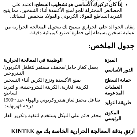
إذا كان تركيزك الأساسي هو تشطيب السطح:
اعتمد على
الخصائص المختزلة للجو لمنع الأكسدة أثناء التسخين، مما يتيح
التبريد الساطع للفولاذ الكربوني والفولاذ منخفض السبائك.
إتقان الجو الداخلي الحراري يسمح لك بتحويل المعالجة الحرارية من
عملية تسخين بسيطة إلى خطوة تصنيع كيميائية دقيقة.
جدول الملخص:
الميزة
الوظيفة في المعالجة الحرارية
يعمل كغاز حامل/مخفف مستقر لتغلغل الكربون/
الدور الأساسي
النيتروجين
حماية السطح
يمنع الأكسدة ونزع الكربن أثناء التسخين
العمليات
الكربنة الغازية، الكربنة النيتروجينية، والتبريد
المدعومة
الساطع
تفاعل محفز لغاز هيدروكربوني والهواء عند ~1900
طريقة التوليد
درجة فهرنهايت
المكون
محفز قائم على النيكل يستخدم لتنقية وتكرير الغاز
الرئيسي
ارتقِ بدقة المعالجة الحرارية الخاصة بك مع KINTEK