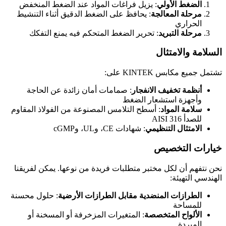
الضغط الأولي
: يزيل فراغات المواد عند الضغط المنخفض
مرحلة المعالجة
: يحافظ على الضغط الدقيق أثناء التنشيط
الحراري
مرحلة التبريد
: تحرير الضغط المتحكم فيه يمنع التفكك
السلامة والامتثال
تشتمل جميع مكابس KINTEK على:
أنظمة تخفيف الانفجار
: صمامات أمان زائدة عن الحاجة
وأجهزة استشعار الضغط
سلامة المواد
: أسطح التلامس المصنوعة من الفولاذ المقاوم
للصدأ AISI 316
الامتثال التنظيمي
: شهادات CE، وUL، وcGMP
خيارات التخصيص
نحن نتفهم أن لكل مختبر متطلبات فريدة من نوعها. يمكن لفريقنا
الهندسي التهيئة:
الطرازات المنضدية مقابل الطرازات الأرضية
: حلول محسنة
للمساحة
الألواح المتخصصة
: المتغيرات المزخرفة أو المسخنة أو
المبردة