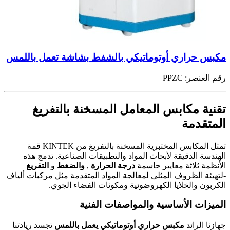
مكبس حراري أوتوماتيكي بالشفط بشاشة تعمل باللمس
رقم العنصر:
PPZC
تقنية مكابس المعامل المسخنة بالتفريغ
المتقدمة
تمثل المكابس المختبرية المسخنة بالتفريغ من KINTEK قمة
الهندسة الدقيقة لأبحاث المواد والتطبيقات الصناعية. تدمج هذه
الأنظمة ثلاثة معايير حاسمة
درجة الحرارة
,
والضغط
و
التفريغ
-لتهيئة الظروف المثلى لمعالجة المواد المتقدمة مثل مركبات ألياف
الكربون والخلايا الكهروضوئية ومكونات الفضاء الجوي.
الميزات الأساسية والمواصفات الفنية
جهازنا الرائد
مكبس حراري أوتوماتيكي يعمل باللمس
تجسد ريادتنا