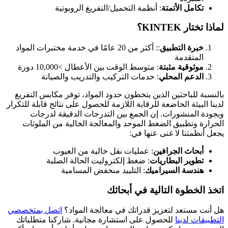
تكامل الأتمتة
: أنظمة التحميل/التفريغ الروبوتية
لماذا تختار KINTEK؟
خبرة التطبيق
:: أكثر من 20 عامًا في خدمة مختبرات المواد
المتقدمة
موثوقية مثبتة
: متوسط الوقت بين الأعطال >10,000 دورة
الدعم المحلي
: خدمات التركيب والتدريب والصيانة
بالنسبة للباحثين الذين يتخطون حدود المواد، توفر مكابس التفريغ
لدينا البيئة الخاضعة للرقابة اللازمة للحصول على نتائج قابلة للتكرار
وبجودة المنشورات. إن الجمع بين التدرجات الدقيقة لدرجات
الحرارة وتطبيق الضغط الموحد والمعالجة الخالية من الملوثات
يجعل أنظمتنا لا غنى عنها في:
أبحاث الجرافين
: عمليات نقل خالية من العيوب
تطوير البطاريات
: ضغط إلكتروليت الحالة الصلبة
هندسة السيراميك
: التلبيد منخفض المسامية
اتخذ الخطوة التالية في أبحاثك
هل أنت مستعد لتعزيز قدراتك في معالجة المواد؟
اتصل بمتخصصي
التطبيقات لدينا
للحصول على استشارة مجانية. شاركنا متطلباتك