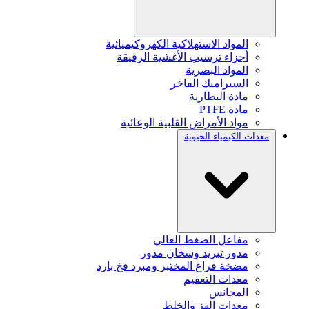
المواد الاستهلاكية الكهروكيميائية
أجزاء ترسيب الأغشية الرقيقة
المواد البصرية
السيراميك الفاخر
مادة البطارية
مادة PTFE
مواد الأمراض القلبية الوعائية
معدات الكيمياء الحيوية
مفاعل الضغط العالي
مدور تبريد وسخان مدور
مضخة فراغ المختبر ومبرد فخ بارد
معدات التعقيم
المجانس
معدات الهز والخلط