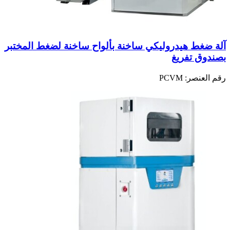
آلة ضغط هيدروليكي ساخنة بألواح ساخنة لضغط المختبر
بصندوق تفريغ
رقم العنصر:
PCVM