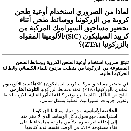
لماذا من الضروري استخدام أوعية طحن
كروية من الزركونيا ووسائط طحن أثناء
تحضير مساحيق السيراميك المركبة من
كربيد السيليكون (SiC)/الألومينا المقواة
بالزركونيا (ZTA)؟
تنبثق ضرورة استخدام أوعية الطحن الكروية ووسائط الطحن
المصنوعة من الزركونيا من متطلب مزدوج للنقاء الكيميائي والطاقة
الحركية العالية.
في تحضير مساحيق مركب كربيد السيليكون (SiC)/أكسيد الألومنيوم
المقوى بالزركونيا (ZTA)، تمنع وسائط الزركونيا
التلوث الخارجي
الناتج عن التآكل الكاشط مع توفير
كثافة التأثير العالية
اللازمة لخلط
وتكرير جزيئات السيراميك الصلبة بشكل شامل.
الخلاصة الأساسية
يعد اختيار وسائط الزركونيا
استراتيجياً: فهو يحول تآكل الوسائط الذي لا مفر منه
إلى إضافة غير ضارة بدلاً من ملوث، مما يحافظ على
نقاء مصفوفة ZTA. في الوقت نفسه، تولد كثافتها