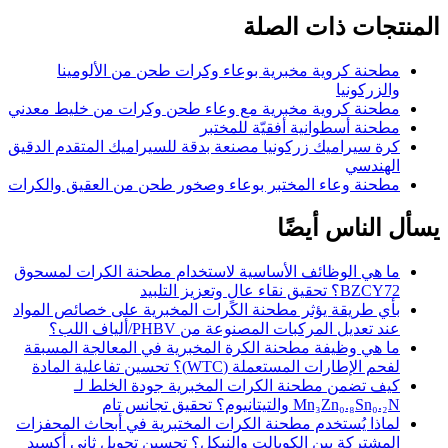
المنتجات ذات الصلة
مطحنة كروية مخبرية بوعاء وكرات طحن من الألومينا
والزركونيا
مطحنة كروية مخبرية مع وعاء طحن وكرات من خليط معدني
مطحنة أسطوانية أفقيّة للمختبر
كرة سيراميك زركونيا مصنعة بدقة للسيراميك المتقدم الدقيق
الهندسي
مطحنة وعاء المختبر بوعاء وصخور طحن من العقيق والكرات
يسأل الناس أيضًا
ما هي الوظائف الأساسية لاستخدام مطحنة الكرات لمسحوق
BZCY72؟ تحقيق نقاء عالٍ وتعزيز التلبيد
بأي طريقة يؤثر مطحنة الكرات المخبرية على خصائص المواد
عند تعديل المركبات المصنوعة من PHBV/ألياف اللب؟
ما هي وظيفة مطحنة الكرة المخبرية في المعالجة المسبقة
لفحم الإطارات المستعملة (WTC)؟ تحسين تفاعلية المادة
كيف تضمن مطحنة الكرات المخبرية جودة الخلط لـ
Mn₃Zn₀.₈Sn₀.₂N والتيتانيوم؟ تحقيق تجانس تام
لماذا يُستخدم مطحنة الكرات المختبرية في أبحاث المحفزات
المشتركة بين الكوبالت والنيكل؟ تحسين تحويل ثاني أكسيد