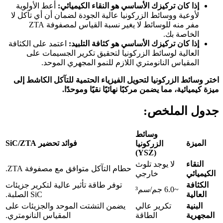
إذا كان تركيزك الأساسي هو النقاء الكيميائي:
أعط الأولوية
لأوعية ووسائط الزركونيا عالية الجودة لضمان أن أي تآكل لا
مفر منه للوسائط لا يغير نسبة القياس لمصفوفة ZTA
الخاصة بك.
إذا كان تركيزك الأساسي هو كثافة التلبيد:
اعتمد على الكثافة
العالية لوسائط الزركونيا لتحقيق تكرير الجسيمات على
المقياس النانومتري اللازم للنمو المجهري الموحد.
اختر وسائط الزركونيا لتحويل الفيزياء الحتمية للتآكل الكاشط إلى
ميزة كيميائية، مما يضمن مركبًا نهائيًا نقيًا وموحدًا.
جدول الملخص:
وسائط
الميزة
فوائد تحضير SiC/ZTA
الزركونيا
(YSZ)
النقاء
لا يوجد تلوث
حطام التآكل متوافق مع مصفوفة ZTA.
الكيميائي
خارجي
الكثافة
توفر طاقة تأثير عالية لتكرير جزيئات
~6.0 جم/سم³
العالية
SiC الصلبة.
البنية
تكرير عالي
يضمن التشتت الموحد والجزيئات على
المجهرية
الطاقة
المقياس النانومتري.