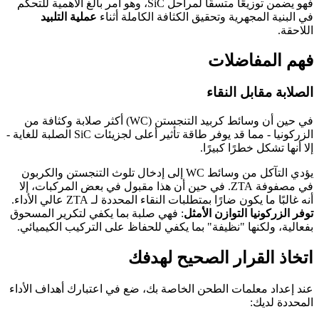
فهو يضمن توزيعًا متسقًا لمراحل SiC، وهو أمر بالغ الأهمية للتحكم
في البنية المجهرية وتحقيق الكثافة الكاملة أثناء
عملية التلبيد
اللاحقة.
فهم المفاضلات
الصلابة مقابل النقاء
في حين أن وسائط كربيد التنجستن (WC) أكثر صلابة وكثافة من
الزركونيا - مما قد يوفر طاقة تأثير أعلى لجزيئات SiC الصلبة للغاية -
إلا أنها تشكل خطرًا كبيرًا.
يؤدي التآكل من وسائط WC إلى إدخال تلوث التنجستن والكربون
في مصفوفة ZTA. في حين أن هذا مقبول في بعض المركبات، إلا
أنه غالبًا ما يكون ضارًا بمتطلبات النقاء المحددة لـ ZTA عالي الأداء.
توفر الزركونيا التوازن الأمثل
: فهي صلبة بما يكفي لتكرير المسحوق
بفعالية، ولكنها "نظيفة" بما يكفي للحفاظ على التركيب الكيميائي.
اتخاذ القرار الصحيح لهدفك
عند إعداد معلمات الطحن الخاصة بك، ضع في اعتبارك أهداف الأداء
المحددة لديك: