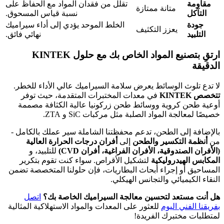
مقاومة
تقلل من فقدان المواد مع الحفاظ على
متانة ممتازة
التآكل
نسبة قياس المسحوق.
جودة
الخلط الموحد يؤدي إلى أداء سيراميك
يعزز التكثيف
التلبيد
نهائي فائق.
ارتقِ بتصنيع المواد الخاص بك مع حلول KINTEK
الدقيقة
لا تدع تلوث الوسائط يعرض سلامة السيراميك عالي الأداء للخطر.
تتخصص KINTEK
في معدات المختبرات المتقدمة، حيث توفر
أوعية طحن كروية ووسائط طحن زركونيا عالية الكثافة مصممة
خصيصًا لمعالجة المواد الصلبة مثل مركبات SiC و ZTA.
بالإضافة إلى الطحن، تدعم محفظتنا الشاملة سير عملك بالكامل -
من
أنظمة التكسير والطحن
إلى
أفران درجات الحرارة العالية
(الأفران الصندوقية، الأفران الفراغية، أفران CVD)
للتلبيد، و
المكابس الهيدروليكية
لتشكيل الأقراص. سواء كنت تقوم بتكرير
المساحيق أو إجراء أبحاث البطاريات، فإن حلولنا المتخصصة تضمن
النقاء الكيميائي والتجانس الهيكلي.
هل أنت مستعد لتحسين معالجة السيراميك الخاصة بك؟
اتصل
بفريقنا الفني اليوم
للعثور على المعدات والمواد الاستهلاكية المثالية
لمتطلبات مختبرك الفريدة!