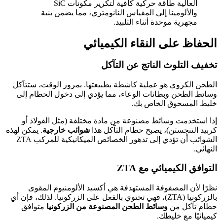
العالية طاقة حركية كافية لتكرير مكونات SiC
والألومينا إلى المقياس النانومتري، مما يضمن بنية
مجهرية موحدة أثناء التلبيد.
الحفاظ على النقاء الكيميائي
تخفيف التلوث الناتج عن التآكل
الطحن الكروي هو عملية كاشطة بطبيعتها. بمرور الوقت، ستتآكل
وسائط الطحن وبطانات الوعاء، مما يؤدي إلى دخول الحطام إلى
خليط المسحوق الخاص بك.
إذا استخدمت وسائط مصنوعة من مادة مختلفة (مثل الفولاذ أو
كربيد التنجستن)، يصبح حطام التآكل هذا
شوائب خارجية
. يمكن لهذه
الشوائب أن تؤدي إلى تدهور الخصائص الميكانيكية للمركب ZTA
النهائي.
التوافق الكيميائي مع ZTA
نظرًا لأن المصفوفة المستهدفة هي أكسيد الألومنيوم المقوى
بالزركونيا (ZTA)، فهي تحتوي بالفعل على الزركونيا. لذلك، فإن أي
حطام تآكل من
وسائط الطحن المصنوعة من الزركونيا
متوافق
كيميائيًا مع خليطك.