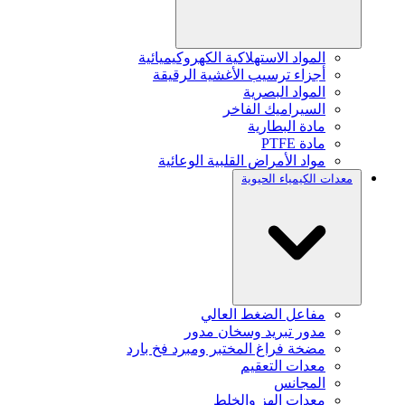
المواد الاستهلاكية الكهروكيميائية
أجزاء ترسيب الأغشية الرقيقة
المواد البصرية
السيراميك الفاخر
مادة البطارية
مادة PTFE
مواد الأمراض القلبية الوعائية
معدات الكيمياء الحيوية
مفاعل الضغط العالي
مدور تبريد وسخان مدور
مضخة فراغ المختبر ومبرد فخ بارد
معدات التعقيم
المجانس
معدات الهز والخلط