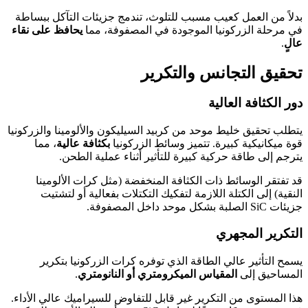
بدلاً من العمل كعيب مسبب للتلوث، تندمج جزيئات التآكل ببساطة
في مرحلة الزركونيا الموجودة في المصفوفة، مما
يحافظ على نقاء
عالٍ
.
تحقيق التجانس والتكرير
دور الكثافة العالية
يتطلب تحقيق خليط موحد من كربيد السيليكون والألومينا والزركونيا
قوة ميكانيكية كبيرة. تتميز وسائط الزركونيا
بكثافة عالية
، مما
يترجم إلى طاقة حركية كبيرة للتأثير أثناء عملية الطحن.
قد تفتقر الوسائط ذات الكثافة المنخفضة (مثل كرات الألومينا
النقية) إلى الكتلة اللازمة لتفكيك التكتلات بفعالية أو لتشتيت
جزيئات SiC الصلبة بشكل موحد داخل المصفوفة.
التكرير المجهري
يسمح التأثير عالي الطاقة الذي توفره كرات الزركونيا بتكرير
المساحيق إلى
المقياس الميكرومتري أو النانومتري
.
هذا المستوى من التكرير غير قابل للتفاوض للسيراميك عالي الأداء.