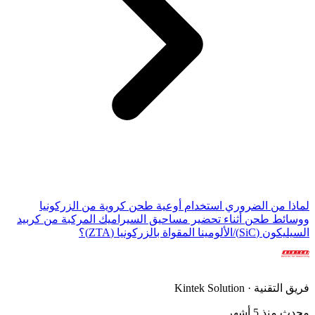
لماذا من الضروري استخدام أوعية طحن كروية من الزركونيا
ووسائط طحن أثناء تحضير مساحيق السيراميك المركبة من كربيد
السيليكون (SiC)/الألومينا المقواة بالزركونيا (ZTA)؟
فريق التقنية · Kintek Solution
محدث منذ 5 أشهر