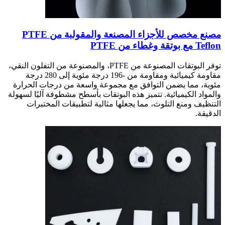
مصنع مخصص للأجزاء المصنعة والمقولبة من PTFE
Teflon مع بوتقة وغطاء من PTFE
توفر البوتقات المصنوعة من PTFE، والمصنوعة من التفلون النقي،
مقاومة كيميائية ومقاومة من -196 درجة مئوية إلى 280 درجة
مئوية، مما يضمن التوافق مع مجموعة واسعة من درجات الحرارة
والمواد الكيميائية. تتميز هذه البوتقات بأسطح مشطوفة آليًا لسهولة
التنظيف ومنع التلوث، مما يجعلها مثالية لتطبيقات المختبرات
الدقيقة.