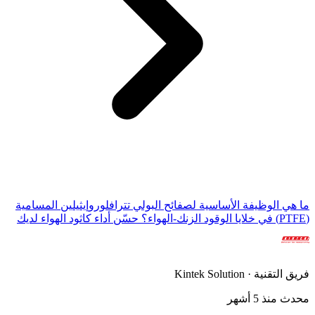
ما هي الوظيفة الأساسية لصفائح البولي تترافلوروإيثيلين المسامية
(PTFE) في خلايا الوقود الزنك-الهواء؟ حسّن أداء كاثود الهواء لديك
فريق التقنية · Kintek Solution
محدث منذ 5 أشهر