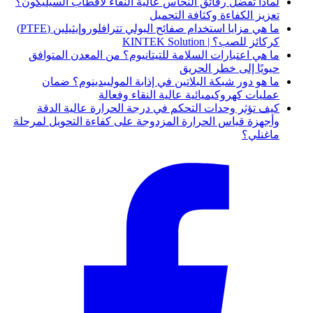
لماذا تُفضل رقائق النحاس عالية النقاء لأقطاب السيليكون؟
تعزيز الكفاءة وكثافة التحميل
ما هي مزايا استخدام صفائح البولي تترافلوروإيثيلين (PTFE)
كركائز للصب؟ | KINTEK Solution
ما هي اعتبارات السلامة للتيتانيوم؟ من المعدن المتوافق
حيويًا إلى خطر الحريق
ما هو دور شبكة البلاتين في إذابة الموليبدينوم؟ ضمان
عمليات كهروكيميائية عالية النقاء وفعالة
كيف تؤثر وحدات التحكم في درجة الحرارة عالية الدقة
وأجهزة قياس الحرارة المزدوجة على كفاءة التحويل لمرحلة
ماغنلي؟