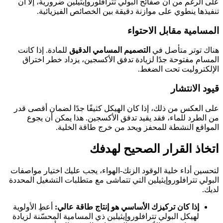
على الرغم من أن صفائح البولي تترافلوروإيثيلين ضرورية، إلا أن
تنفيذها ينطوي على موازنة دقيقة بين الخصائص الفيزيائية.
المسامية مقابل الاحتواء
هناك توتر متأصل في
التصميم المسامي الدقيق
للمادة. إذا كانت
المسام مفتوحة جدًا لزيادة تدفق الأكسجين، يزداد خطر اختراق
الإلكتروليت تحت الضغط.
قيود الانتشار
على العكس من ذلك، إذا كان الهيكل كثيفًا جدًا لضمان أقصى قدر
من الطرد للماء، فقد يقيد تدفق الأكسجين. هذا يمكن أن يجوع
المواقع النشطة للمحفز ويحد من خرج طاقة الخلية.
اتخاذ القرار الصحيح لهدفك
لتحسين أداء خلية الوقود الزنك-الهواء، يجب عليك اختيار مواصفات
البولي تترافلوروإيثيلين التي تتماشى مع متطلبات التشغيل المحددة
لديك.
إذا كان تركيزك الأساسي هو إنتاج طاقة عالي:
أعطِ الأولوية
لهيكل البولي تترافلوروإيثيلين ذي المسامية المحسّنة لزيادة