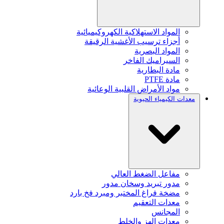
المواد الاستهلاكية الكهروكيميائية
أجزاء ترسيب الأغشية الرقيقة
المواد البصرية
السيراميك الفاخر
مادة البطارية
مادة PTFE
مواد الأمراض القلبية الوعائية
معدات الكيمياء الحيوية
مفاعل الضغط العالي
مدور تبريد وسخان مدور
مضخة فراغ المختبر ومبرد فخ بارد
معدات التعقيم
المجانس
معدات الهز والخلط