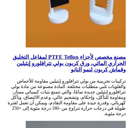
مصنع مخصص لأجزاء PTFE Teflon لمفاعل التخليق
الحراري المائي، ورق كربون بولي تترافلورو إيثيلين
وقماش كربون لنمو النانو
تركيبات تجريبية من بولي تترافلورو إيثيلين مقاومة للأحماض
والقلويات تلبي متطلبات مختلفة. المادة مصنوعة من مادة بولي
تترافلورو إيثيلين جديدة تمامًا، والتي تتمتع بثبات كيميائي ممتاز،
ومقاومة للتآكل، وإحكام، وتشحيم عالي، وعدم الالتصاق، وتآكل
كهربائي، وقدرة جيدة على مقاومة التقادم، ويمكن أن تعمل لفترة
طويلة في درجات حرارة تتراوح من -180 درجة مئوية إلى +250
درجة مئوية.