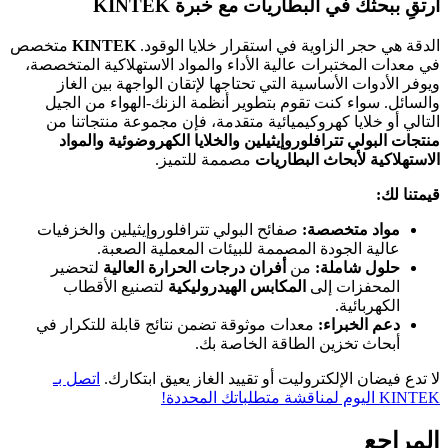
ارتقِ ببحثك في البطاريات مع خبرة KINTEK
الدقة هي حجر الزاوية في استقرار خلايا الوقود.
KINTEK
متخصص
في معدات المختبرات عالية الأداء والمواد الاستهلاكية المتخصصة،
ويوفر الأدوات الأساسية التي تحتاجها لإتقان الواجهة بين الغاز
والسائل. سواء كنت تقوم بتطوير أنظمة الزنك-الهواء من الجيل
التالي أو خلايا كهروكيميائية متقدمة، فإن مجموعة منتجاتنا من
منتجات البولي تترافلوروإيثيلين والخلايا الكهروضوئية والمواد
الاستهلاكية لأبحاث البطاريات
مصممة للتميز.
قيمتنا لك:
مواد متخصصة:
صفائح البولي تترافلوروإيثيلين والخزفيات
عالية الجودة المصممة للبيئات المعملية الصعبة.
حلول شاملة:
من
أفران درجات الحرارة العالية
لتحضير
المحفزات إلى
المكابس الهيدروليكية
لتصنيع الأقطاب
الكهربائية.
دعم الخبراء:
معدات موثوقة تضمن نتائج قابلة للتكرار في
أبحاث تخزين الطاقة الخاصة بك.
لا تدع فيضان الإلكتروليت أو تقييد الغاز يعيق ابتكارك.
اتصل بـ
KINTEK اليوم لمناقشة متطلباتك المحددة!
المراجع