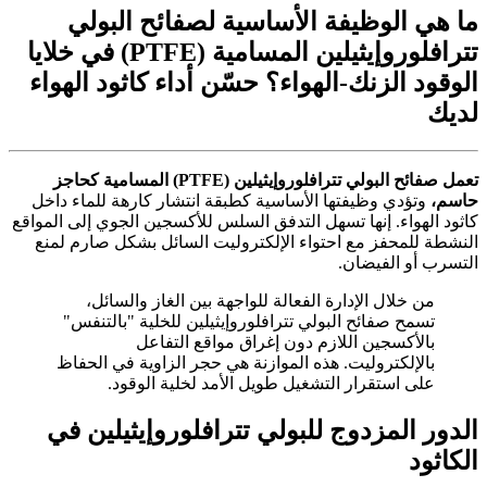
ما هي الوظيفة الأساسية لصفائح البولي
تترافلوروإيثيلين المسامية (PTFE) في خلايا
الوقود الزنك-الهواء؟ حسّن أداء كاثود الهواء
لديك
تعمل صفائح البولي تترافلوروإيثيلين (PTFE) المسامية كحاجز
حاسم،
وتؤدي وظيفتها الأساسية كطبقة انتشار كارهة للماء داخل
كاثود الهواء. إنها تسهل التدفق السلس للأكسجين الجوي إلى المواقع
النشطة للمحفز مع احتواء الإلكتروليت السائل بشكل صارم لمنع
التسرب أو الفيضان.
من خلال الإدارة الفعالة للواجهة بين الغاز والسائل،
تسمح صفائح البولي تترافلوروإيثيلين للخلية "بالتنفس"
بالأكسجين اللازم دون إغراق مواقع التفاعل
بالإلكتروليت. هذه الموازنة هي حجر الزاوية في الحفاظ
على استقرار التشغيل طويل الأمد لخلية الوقود.
الدور المزدوج للبولي تترافلوروإيثيلين في
الكاثود