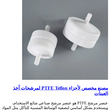
مصنع مخصص لأجزاء PTFE Teflon لمرشحات أخذ
العينات
عنصر مرشح PTFE هو عنصر مرشح صناعي شائع الاستخدام،
ويستخدم بشكل أساسي لتصفية الوسائط المسببة للتآكل مثل المواد