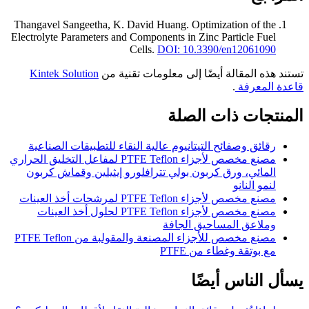
Thangavel Sangeetha, K. David Huang
.
Optimization of the
Electrolyte Parameters and Components in Zinc Particle Fuel
Cells
.
DOI: 10.3390/en12061090
تستند هذه المقالة أيضًا إلى معلومات تقنية من
Kintek Solution
قاعدة المعرفة
.
المنتجات ذات الصلة
رقائق وصفائح التيتانيوم عالية النقاء للتطبيقات الصناعية
مصنع مخصص لأجزاء PTFE Teflon لمفاعل التخليق الحراري
المائي، ورق كربون بولي تترافلورو إيثيلين وقماش كربون
لنمو النانو
مصنع مخصص لأجزاء PTFE Teflon لمرشحات أخذ العينات
مصنع مخصص لأجزاء PTFE Teflon لحلول أخذ العينات
وملاعق المساحيق الجافة
مصنع مخصص للأجزاء المصنعة والمقولبة من PTFE Teflon
مع بوتقة وغطاء من PTFE
يسأل الناس أيضًا