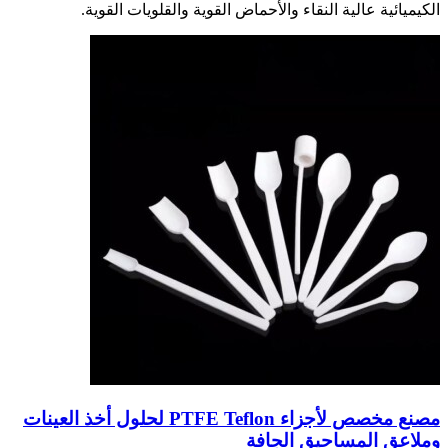
الكيميائية عالية النقاء والأحماض القوية والقلويات القوية.
مصنع مخصص لأجزاء PTFE Teflon لحلول أخذ العينات
وملاعق المساحيق الجافة