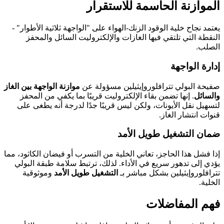
الموازنة الحاسمة للاستقرار
يعتمد نجاح خلية الوقود الزنك-الهواء على "الواجهة ثلاثية الأطوار" -
النقطة التي تلتقي فيها الغازات والإلكتروليت السائل والمحفز
الصلب.
إدارة الواجهة
صفيحة البولي تترافلوروإيثيلين مسؤولة عن
موازنة الواجهة بين الغاز
والسائل
. إنها تضمن بقاء الإلكتروليت قريبًا بما يكفي من المحفز
لتسهيل نقل الأيونات، ولكن ليس قريبًا جدًا لدرجة أنه يطغى على
قنوات انتشار الغاز.
ضمان التشغيل طويل الأمد
إذا فشل هذا الحاجز، تعاني الخلية من التسرب أو فيضان الكاثود، مما
يؤدي إلى تدهور سريع في الأداء. لذلك، ترتبط سلامة طبقة البولي
تترافلوروإيثيلين بشكل مباشر بـ
التشغيل طويل الأمد
وموثوقية
الخلية.
فهم المفاضلات