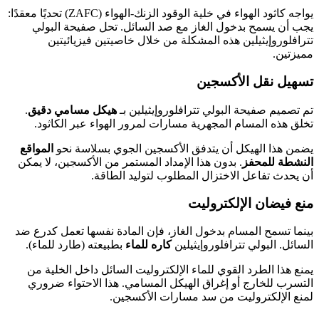
يواجه كاثود الهواء في خلية الوقود الزنك-الهواء (ZAFC) تحديًا معقدًا:
يجب أن يسمح بدخول الغاز مع صد السائل. تحل صفيحة البولي
تترافلوروإيثيلين هذه المشكلة من خلال خاصيتين فيزيائيتين
مميزتين.
تسهيل نقل الأكسجين
تم تصميم صفيحة البولي تترافلوروإيثيلين بـ
هيكل مسامي دقيق
.
تخلق هذه المسام المجهرية مسارات لمرور الهواء عبر الكاثود.
يضمن هذا الهيكل أن يتدفق الأكسجين الجوي بسلاسة نحو
المواقع
النشطة للمحفز
. بدون هذا الإمداد المستمر من الأكسجين، لا يمكن
أن يحدث تفاعل الاختزال المطلوب لتوليد الطاقة.
منع فيضان الإلكتروليت
بينما تسمح المسام بدخول الغاز، فإن المادة نفسها تعمل كدرع ضد
السائل. البولي تترافلوروإيثيلين
كاره للماء
بطبيعته (طارد للماء).
يمنع هذا الطرد القوي للماء الإلكتروليت السائل داخل الخلية من
التسرب للخارج أو إغراق الهيكل المسامي. هذا الاحتواء ضروري
لمنع الإلكتروليت من سد مسارات الأكسجين.