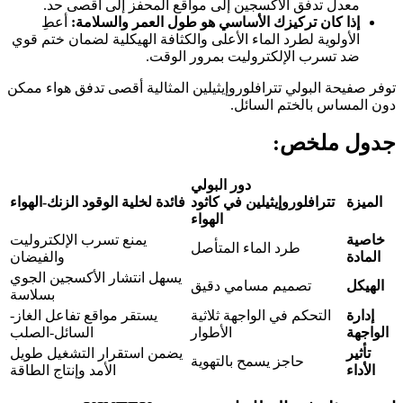
معدل تدفق الأكسجين إلى مواقع المحفز إلى أقصى حد.
إذا كان تركيزك الأساسي هو طول العمر والسلامة:
أعطِ
الأولوية لطرد الماء الأعلى والكثافة الهيكلية لضمان ختم قوي
ضد تسرب الإلكتروليت بمرور الوقت.
توفر صفيحة البولي تترافلوروإيثيلين المثالية أقصى تدفق هواء ممكن
دون المساس بالختم السائل.
جدول ملخص:
دور البولي
الميزة
تترافلوروإيثيلين في كاثود
فائدة لخلية الوقود الزنك-الهواء
الهواء
خاصية
يمنع تسرب الإلكتروليت
طرد الماء المتأصل
المادة
والفيضان
يسهل انتشار الأكسجين الجوي
الهيكل
تصميم مسامي دقيق
بسلاسة
إدارة
التحكم في الواجهة ثلاثية
يستقر مواقع تفاعل الغاز-
الواجهة
الأطوار
السائل-الصلب
تأثير
يضمن استقرار التشغيل طويل
حاجز يسمح بالتهوية
الأداء
الأمد وإنتاج الطاقة