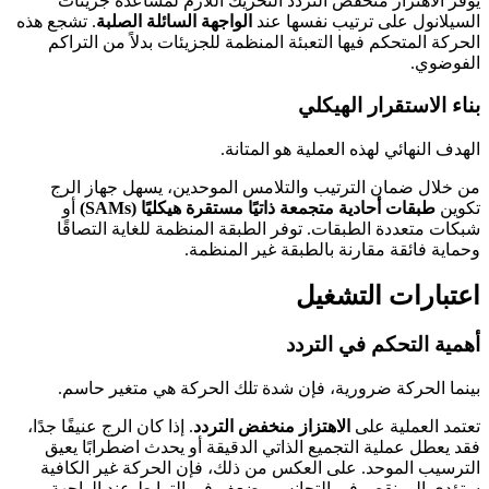
يوفر الاهتزاز منخفض التردد التحريك اللازم لمساعدة جزيئات
السيلانول على ترتيب نفسها عند
الواجهة السائلة الصلبة
. تشجع هذه
الحركة المتحكم فيها التعبئة المنظمة للجزيئات بدلاً من التراكم
الفوضوي.
بناء الاستقرار الهيكلي
الهدف النهائي لهذه العملية هو المتانة.
من خلال ضمان الترتيب والتلامس الموحدين، يسهل جهاز الرج
تكوين
طبقات أحادية متجمعة ذاتيًا مستقرة هيكليًا (SAMs)
أو
شبكات متعددة الطبقات. توفر الطبقة المنظمة للغاية التصاقًا
وحماية فائقة مقارنة بالطبقة غير المنظمة.
اعتبارات التشغيل
أهمية التحكم في التردد
بينما الحركة ضرورية، فإن شدة تلك الحركة هي متغير حاسم.
تعتمد العملية على
الاهتزاز منخفض التردد
. إذا كان الرج عنيفًا جدًا،
فقد يعطل عملية التجميع الذاتي الدقيقة أو يحدث اضطرابًا يعيق
الترسيب الموحد. على العكس من ذلك، فإن الحركة غير الكافية
ستؤدي إلى نقص في التجانس وضعف في الترابط عند الواجهة.