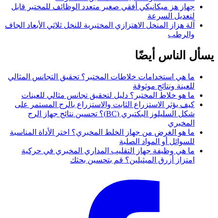
جهاز هز ميكانيكي أفقي صغير متعدد الوظائف للمختبر قابل
لتعديل السرعة
آلة هزاز المنخل الاهتزازي المختبرية للنخل ثلاثي الأبعاد الجاف
والرطب
يسأل الناس أيضًا
ما هي استخدامات خلاطات المختبر؟ تحقيق التجانس المثالي
للعينة ونتائج موثوقة
ما هو خلاط المختبر؟ دليل لتحقيق تجانس مثالي للعينات
كيف يؤثر الاستزراع الثابت والاستزراع بالرج المستمر على
شكل السليلوز البكتيري (BC)؟ تحسين نتائج جهاز الرج
المخبري
ما هو الغرض من جهاز الخلط المخبري؟ اختر الأداة المناسبة
للسوائل أو المواد الصلبة
ما هي وظيفة جهاز التقليب المداري المخبري في حركية
امتزاز أزرق الميثيلين؟ قم بتحسين بحثك