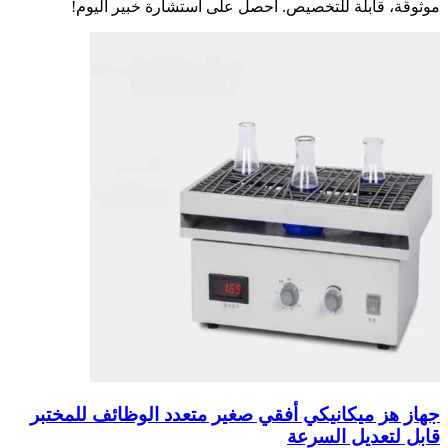
موثوقة، قابلة للتخصيص. احصل على استشارة خبير اليوم!
جهاز هز ميكانيكي أفقي صغير متعدد الوظائف للمختبر
قابل لتعديل السرعة