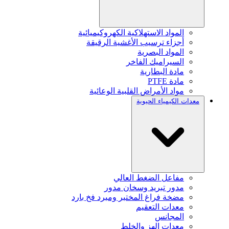
المواد الاستهلاكية الكهروكيميائية
أجزاء ترسيب الأغشية الرقيقة
المواد البصرية
السيراميك الفاخر
مادة البطارية
مادة PTFE
مواد الأمراض القلبية الوعائية
معدات الكيمياء الحيوية
مفاعل الضغط العالي
مدور تبريد وسخان مدور
مضخة فراغ المختبر ومبرد فخ بارد
معدات التعقيم
المجانس
معدات الهز والخلط