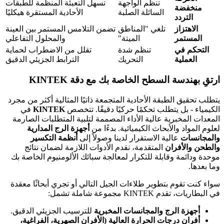
تنظم الواجهة
تسهل التعبئة المنظمة للطبقات
منخفضة
السائلة الصلبة
الأحادية المستقرة هيكليًا
التردد
الاهتزاز
تلغي "المناطق
تضمن التلامس المستمر بين العينة
المستمر
الميتة"
والمحلول التفاعلي
التحكم في
تنظم شدة
تقلل من الاضطراب لحماية
العملية
التحريك
الترابط الجزيئي الدقيق
ارتقِ بهندسة السطح الخاصة بك مع دقة KINTEK
يتطلب تحقيق الطبقة الأحادية المتجمعة ذاتيًا المثالية أكثر من مجرد
الكيمياء - بل يتطلب تحكمًا حركيًا دقيقًا. تتخصص
KINTEK
في
المعدات المخبرية عالية الأداء المصممة لتلبية المتطلبات الصارمة
لعلوم المواد والأبحاث الكيميائية. بدءًا من
أجهزة الرج المدارية
والمجانسات
عالية الاستقرار لدينا وصولاً إلى
أنظمة التكسير
والطحن والأفران
المتقدمة، نقدم الأدوات اللازمة لضمان نتائج
موحدة ودائمة وقابلة للتكرار لمعالجة سبائك الألومنيوم الخاصة بك
وما بعدها.
سواء كنت تقوم بتطوير طلاءات الجيل التالي أو تجري أبحاثًا معقدة
في البطاريات، تقدم KINTEK مجموعة شاملة تشمل:
أجهزة الرج والمجانسات المخبرية
للترسيب الجزيئي الدقيق.
أفران درجات الحرارة العالية (الأفران الصهرية، الفراغية،