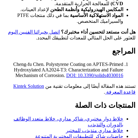
CVD)
للمعالجة الحرارية المتقدمة.
المكابس الهيدروليكية وأنظمة الطحن
لإعداد العينات.
المواد الاستهلاكية الأساسية
بما في ذلك منتجات PTFE
والسيراميك المتخصص.
هل أنت مستعد لتحسين أداء مختبرك؟
اتصل بخبرائنا الفنيين اليوم
للعثور على الحل المثالي للمعدات لتطبيقك المحدد.
المراجع
Cheng‐fu Chen
.
Polystyrene Coating on APTES-Primed
Hydroxylated AA2024-T3: Characterization and Failure
Mechanism of Corrosion
.
DOI: 10.3390/solids4030016
تستند هذه المقالة أيضًا إلى معلومات تقنية من
Kintek Solution
قاعدة المعرفة
.
المنتجات ذات الصلة
خلاط دوار مختبري، شاكر مداري، خلاط متعدد الوظائف
بالدوران والتذبذب
خلاط مداري متذبذب للمختبر
حاضنات شاكر للتطبيقات المختبرية المتنوعة