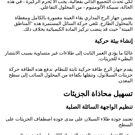
لكي تحدث التجميع الذاتي بفعالية، يجب ألا يُحرم الركيزة - في هذه
الحالة، سبيكة الألومنيوم - من المحلول التفاعلي.
يضمن جهاز الرج المداري بقاء العينة مغمورة بالكامل ومغطاة
بالمحلول الطازج. تلغي حركة السائل المستمرة هذه "المناطق
الميتة" حيث قد ينضب تركيز المادة الكيميائية بخلاف ذلك.
إنشاء بيئة حركية
غالبًا ما يؤدي الغمر الثابت إلى طلاءات غير متساوية بسبب الانتشار
البطيء للجزيئات.
يقدم جهاز الرج طاقة حركية ثابتة للنظام. تدفع هذه الطاقة حركة
جزيئات السيلانول، وتنقلها بكفاءة من المحلول السائب إلى سطح
المعدن.
تسهيل محاذاة الجزيئات
تنظيم الواجهة السائلة الصلبة
تعتمد جودة طلاء السيلان على مدى جودة اصطفاف الجزيئات على
السطح.