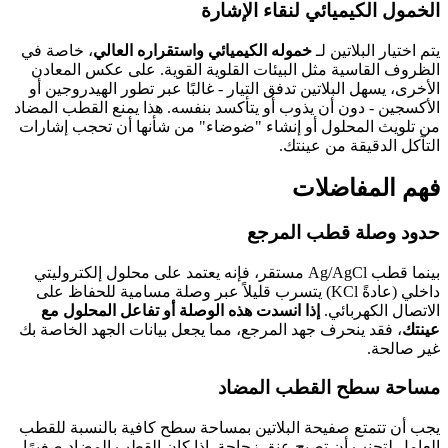
الخمول الكيميائي لنقاء الإشارة
يتم اختيار البلاتين لـ
خموله الكيميائي واستقراره العالي
، خاصة في
الظروف القاسية مثل البيئات القلوية القوية. على عكس المعادن
الأخرى، يسهل البلاتين تدفق التيار - غالبًا عبر تطور الهيدروجين أو
الأكسجين - دون أن يذوب أو يتأكسد بنفسه. هذا يمنع القطب المضاد
من تلويث المحلول أو إنشاء "ضوضاء" من شأنها أن تحجب إشارات
التآكل الدقيقة من عينتك.
فهم المفاضلات
حدود وصلة قطب المرجع
بينما قطب Ag/AgCl مستقر، فإنه يعتمد على محلول إلكتروليتي
داخلي (عادةً KCl) يتسرب قليلاً عبر وصلة مسامية للحفاظ على
الاتصال الكهربائي.
إذا انسدت هذه الوصلة أو تفاعل المحلول مع
عينتك
، فقد ينحرف جهد المرجع، مما يجعل بيانات الجهد الخاصة بك
غير صالحة.
مساحة سطح القطب المضاد
يجب أن تتمتع صفيحة البلاتين بمساحة سطح كافية بالنسبة للقطب
العامل لتجنب أن تصبح عنق زجاجة. إذا كان القطب المضاد صغيرًا