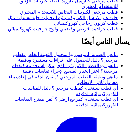
قطب مرجعي كالوميل كلوريد الفضة كبريتات الزئبق
للاستخدام المخبري
قطب مرجعي لكبريتات النحاس للاستخدام المخبري
خلية غاز الانتشار الكهروكيميائية التحليلية خلية تفاعل سائل
قطب كربون زجاجي كهروكيميائي
قطب جرافيت قرصي وقضيبي ولوح جرافيت كهروكيميائي
يسأل الناس أيضًا
ما هي الصيانة الموصى بها لمحلول التعبئة الخاص بقطب
مرجعي؟ دليل للحصول على قراءات مستقرة ودقيقة
ما هو نوع القطب الكهربائي الذي يمكن استخدامه كنقطة
مرجعية؟ اختر الخيار الصحيح لإجراء قياسات دقيقة
ما هي وظيفة القطب المرجعي؟ إتقان الدقة في إعادة بناء
مفاعل ثلاثي الأقطاب
أي قطب يستخدم كقطب مرجعي؟ دليل للقياسات
الكهروكيميائية الدقيقة
أي قطب يستخدم كمرجع أرضي؟ أتقن مفتاح القياسات
الكهروكيميائية الدقيقة