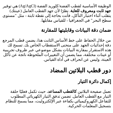
الوظيفة الأساسية لقطب الفضة/كلوريد الفضة (Ag/AgCl) هي توفير
جهد ثابت ومعروف للغاية
. نظرًا لأن جهد القطب العامل (عينتك)
يتقلب أثناء اختبار التآكل، فأنت بحاجة إلى نقطة ثابتة - مثل "مستوى
سطح البحر" في الجغرافيا - للقياس مقابلها.
ضمان دقة البيانات وقابليتها للمقارنة
من خلال الحفاظ على خط الأساس الثابت هذا، يضمن قطب المرجع
دقة إحداثيات الجهد على منحنى الاستقطاب الخاص بك. تسمح لك
هذه الاستقرار بمقارنة البيانات بشكل موضوعي عبر ظروف تجريبية
أو عينات مختلفة، مما يضمن أن التغييرات الملحوظة ناتجة عن تآكل
العينة، وليس عن انحراف في أداة القياس.
دور قطب البلاتين المضاد
إكمال دائرة التيار
تعمل صفيحة البلاتين
كالقطب المساعد
، حيث تكمل فعليًا حلقة
التيار مع القطب العامل. تضمن تدفق التيار الكهربائي المطلوب
للتفاعل الكهروكيميائي بكفاءة عبر الإلكتروليت، مما يسمح للنظام
بتسجيل المعلمات الحركية.