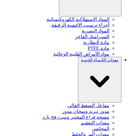
المواد الاستهلاكية الكهروكيميائية
أجزاء ترسيب الأغشية الرقيقة
المواد البصرية
السيراميك الفاخر
مادة البطارية
مادة PTFE
مواد الأمراض القلبية الوعائية
معدات الكيمياء الحيوية
مفاعل الضغط العالي
مدور تبريد وسخان مدور
مضخة فراغ المختبر ومبرد فخ بارد
معدات التعقيم
المجانس
معدات الهز والخلط