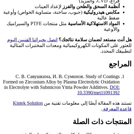
فراغ، CVD، والمزيد)
أنظمة السحق والطحن والفرز
لإعداد العينات
مكابس هيدروليكية
(حبوب، ساخنة، متساوية الخواص) وأوعية
ضغط عالية
المواد الاستهلاكية الأساسية
مثل منتجات PTFE والسيراميك
والأوعية
هل أنت مستعد لضمان سلامة نتائجك؟
اتصل بخبرائنا الفنيين اليوم
للعثور على المكونات الكهروكيميائية ومعدات المختبرات المثالية
لتطبيقك المحدد.
المراجع
С. В. Савушкина, И. В. Суминов
.
Study of Coatings
Formed on Zirconium Alloy by Plasma Electrolytic Oxidation
in Electrolyte with Submicron Yttria Powder Additives
.
DOI:
10.3390/met11091392
تستند هذه المقالة أيضًا إلى معلومات تقنية من
Kintek Solution
قاعدة المعرفة
.
المنتجات ذات الصلة