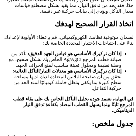
جدًا، فقد يحد من تدفق التيار، مما يقيد بشكل مصطنع قياسات
معدل التآكل ويؤدي إلى بيانات حركية غير دقيقة.
اتخاذ القرار الصحيح لهدفك
لضمان موثوقية نظامك الكهروكيميائي، قم بإعطاء الأولوية لإعدادك
بناءً على احتياجات الاختبار المحددة الخاصة بك:
إذا كان تركيزك الأساسي هو قياس الجهد الدقيق:
تأكد من
صيانة قطب المرجع Ag/AgCl الخاص بك بشكل صحيح، مع
وصلة نظيفة ومحلول تعبئة مناسب لمنع انحراف الجهد.
إذا كان تركيزك الأساسي هو معدلات التيار/التآكل العالية:
تحقق من أن صفيحة البلاتين المضادة لديك لديها مساحة
سطح كبيرة بما يكفي وتظل خاملة كيميائيًا لمنع الحد من
حركية التفاعل.
في النهاية، تعتمد جودة تحليل التآكل الخاص بك على بقاء قطب
المرجع ثابتًا بينما يسهل القطب المضاد بكفاءة تدفق التيار
الديناميكي.
جدول ملخص: