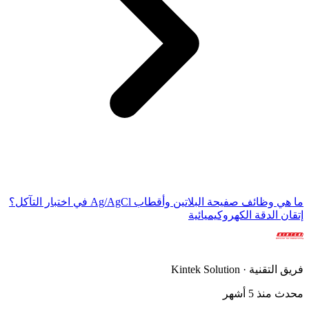
ما هي وظائف صفيحة البلاتين وأقطاب Ag/AgCl في اختبار التآكل؟
إتقان الدقة الكهروكيميائية
فريق التقنية · Kintek Solution
محدث منذ 5 أشهر