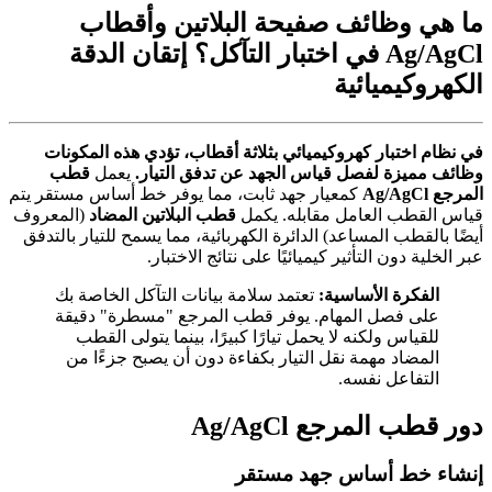
ما هي وظائف صفيحة البلاتين وأقطاب
Ag/AgCl في اختبار التآكل؟ إتقان الدقة
الكهروكيميائية
في نظام اختبار كهروكيميائي بثلاثة أقطاب، تؤدي هذه المكونات
وظائف مميزة لفصل قياس الجهد عن تدفق التيار.
يعمل
قطب
المرجع Ag/AgCl
كمعيار جهد ثابت، مما يوفر خط أساس مستقر يتم
قياس القطب العامل مقابله. يكمل
قطب البلاتين المضاد
(المعروف
أيضًا بالقطب المساعد) الدائرة الكهربائية، مما يسمح للتيار بالتدفق
عبر الخلية دون التأثير كيميائيًا على نتائج الاختبار.
الفكرة الأساسية:
تعتمد سلامة بيانات التآكل الخاصة بك
على فصل المهام. يوفر قطب المرجع "مسطرة" دقيقة
للقياس ولكنه لا يحمل تيارًا كبيرًا، بينما يتولى القطب
المضاد مهمة نقل التيار بكفاءة دون أن يصبح جزءًا من
التفاعل نفسه.
دور قطب المرجع Ag/AgCl
إنشاء خط أساس جهد مستقر