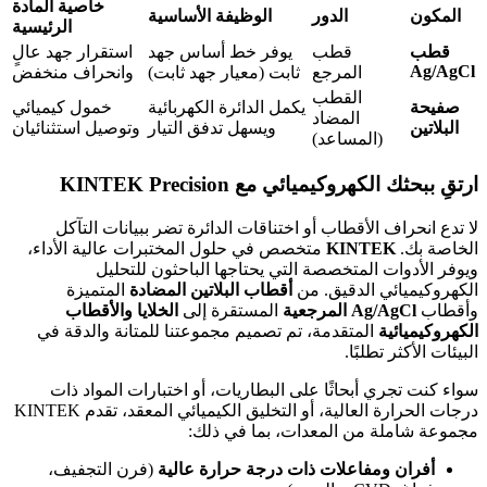
خاصية المادة
المكون
الدور
الوظيفة الأساسية
الرئيسية
قطب
قطب
يوفر خط أساس جهد
استقرار جهد عالٍ
Ag/AgCl
المرجع
ثابت (معيار جهد ثابت)
وانحراف منخفض
القطب
صفيحة
يكمل الدائرة الكهربائية
خمول كيميائي
المضاد
البلاتين
ويسهل تدفق التيار
وتوصيل استثنائيان
(المساعد)
ارتقِ ببحثك الكهروكيميائي مع KINTEK Precision
لا تدع انحراف الأقطاب أو اختناقات الدائرة تضر ببيانات التآكل
الخاصة بك.
KINTEK
متخصص في حلول المختبرات عالية الأداء،
ويوفر الأدوات المتخصصة التي يحتاجها الباحثون للتحليل
الكهروكيميائي الدقيق. من
أقطاب البلاتين المضادة
المتميزة
وأقطاب
Ag/AgCl المرجعية
المستقرة إلى
الخلايا والأقطاب
الكهروكيميائية
المتقدمة، تم تصميم مجموعتنا للمتانة والدقة في
البيئات الأكثر تطلبًا.
سواء كنت تجري أبحاثًا على البطاريات، أو اختبارات المواد ذات
درجات الحرارة العالية، أو التخليق الكيميائي المعقد، تقدم KINTEK
مجموعة شاملة من المعدات، بما في ذلك:
أفران ومفاعلات ذات درجة حرارة عالية
(فرن التجفيف،