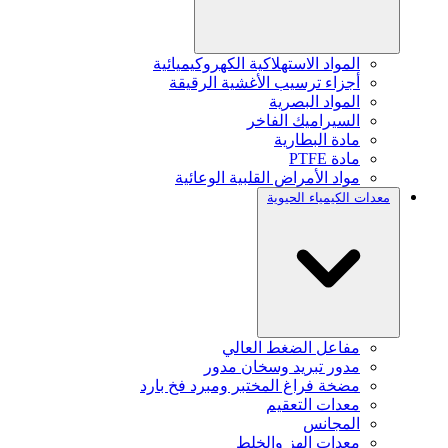
المواد الاستهلاكية الكهروكيميائية
أجزاء ترسيب الأغشية الرقيقة
المواد البصرية
السيراميك الفاخر
مادة البطارية
مادة PTFE
مواد الأمراض القلبية الوعائية
معدات الكيمياء الحيوية
مفاعل الضغط العالي
مدور تبريد وسخان مدور
مضخة فراغ المختبر ومبرد فخ بارد
معدات التعقيم
المجانس
معدات الهز والخلط