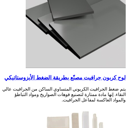
لوح كربون جرافيت مصنّع بطريقة الضغط الأيزوستاتيكي
يتم ضغط الجرافيت الكربوني المتساوي الساكن من الجرافيت عالي
النقاء. إنها مادة ممتازة لتصنيع فوهات الصواريخ ومواد التباطؤ
والمواد العاكسة لمفاعل الجرافيت.