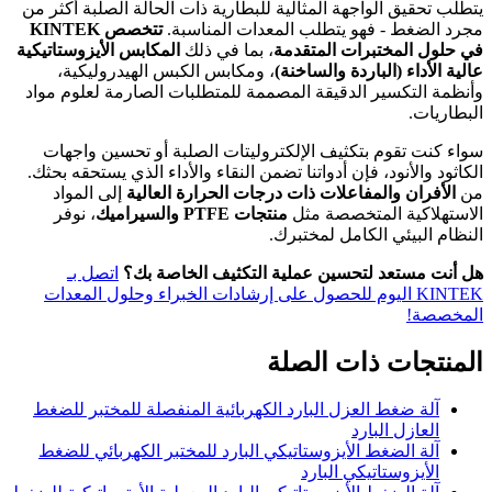
يتطلب تحقيق الواجهة المثالية للبطارية ذات الحالة الصلبة أكثر من
مجرد الضغط - فهو يتطلب المعدات المناسبة.
تتخصص KINTEK
في حلول المختبرات المتقدمة
، بما في ذلك
المكابس الأيزوستاتيكية
عالية الأداء (الباردة والساخنة)
، ومكابس الكبس الهيدروليكية،
وأنظمة التكسير الدقيقة المصممة للمتطلبات الصارمة لعلوم مواد
البطاريات.
سواء كنت تقوم بتكثيف الإلكتروليتات الصلبة أو تحسين واجهات
الكاثود والأنود، فإن أدواتنا تضمن النقاء والأداء الذي يستحقه بحثك.
من
الأفران والمفاعلات ذات درجات الحرارة العالية
إلى المواد
الاستهلاكية المتخصصة مثل
منتجات PTFE والسيراميك
، نوفر
النظام البيئي الكامل لمختبرك.
هل أنت مستعد لتحسين عملية التكثيف الخاصة بك؟
اتصل بـ
KINTEK اليوم للحصول على إرشادات الخبراء وحلول المعدات
المخصصة!
المنتجات ذات الصلة
آلة ضغط العزل البارد الكهربائية المنفصلة للمختبر للضغط
العازل البارد
آلة الضغط الأيزوستاتيكي البارد للمختبر الكهربائي للضغط
الأيزوستاتيكي البارد