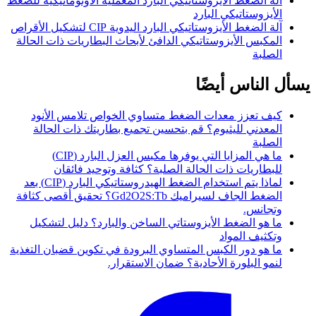
آلة الضغط الأيزوستاتيكي البارد المعملية الأوتوماتيكية للضغط
الأيزوستاتيكي البارد
آلة الضغط الأيزوستاتيكي البارد اليدوية CIP لتشكيل الأقراص
المكبس الأيزوستاتيكي الدافئ لأبحاث البطاريات ذات الحالة
الصلبة
يسأل الناس أيضًا
كيف تعزز معدات الضغط متساوي الخواص تلامس الأنود
المعدني لليثيوم؟ قم بتحسين تجميع بطاريتك ذات الحالة
الصلبة
ما هي المزايا التي يوفرها مكبس العزل البارد (CIP)
للبطاريات ذات الحالة الصلبة؟ كثافة وتوحيد فائقان
لماذا يتم استخدام الضغط الهيدروستاتيكي البارد (CIP) بعد
الضغط الجاف لسيراميك Gd2O2S:Tb؟ تحقيق أقصى كثافة
وتجانس.
ما هو الضغط الأيزوستاتي الساخن والبارد؟ دليل لتشكيل
وتكثيف المواد
ما هو دور الكبس المتساوي البرودة في تكوين قضبان التغذية
لنمو البلورة الأحادية؟ ضمان الاستقرار.