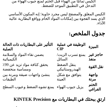
الكيس تمامًا من الهواء قبل الختم لمنع جيوب الهواء من
التدخل في التطبيق الموحد للضغط.
الكيس المغلق والمصفح ليس مجرد حاوية؛ إنه المكون الأساسي
الذي يسد الفجوة بين إمكانات المواد الخام وواقع البطارية عالية
الأداء.
جدول الملخص:
الوظيفة في عملية
التأثير على البطاريات ذات الحالة
الميزة
CIP
الصلبة
حاجز غير
يمنع تسرب الزيت/
يضمن نقاء المواد والسلامة
منفذ
السائل
الكيميائية
ينقل الضغط
يحقق كثافة مواد تزيد عن 99٪
نقل القوة
الهيدروستاتيكي
ومسامية منخفضة
واجهة
يتوافق مع شكل
ينشئ واجهات ضيقة ومرنة بين
مرنة
العينة
الطبقات
الختم
يزيل جيوب الهواء
يمنع تشوه الضغط وعيوب السطح
الفراغي
ارتقِ ببحثك في البطاريات مع KINTEK Precision