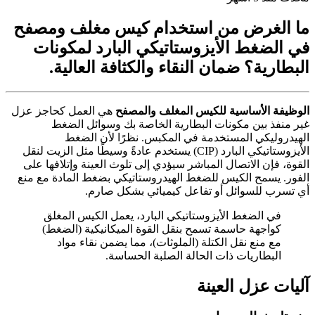
ما الغرض من استخدام كيس مغلف ومصفح
في الضغط الأيزوستاتيكي البارد لمكونات
البطارية؟ ضمان النقاء والكثافة العالية.
الوظيفة الأساسية للكيس المغلف والمصفح
هي العمل كحاجز عزل
غير منفذ بين مكونات البطارية الخاصة بك وسوائل الضغط
الهيدروليكي المستخدمة في المكبس. نظرًا لأن الضغط
الأيزوستاتيكي البارد (CIP) يستخدم عادةً وسيطًا مثل الزيت لنقل
القوة، فإن الاتصال المباشر سيؤدي إلى تلوث العينة وإتلافها على
الفور. يسمح الكيس للضغط الهيدروستاتيكي بضغط المادة مع منع
أي تسرب للسوائل أو تفاعل كيميائي بشكل صارم.
في الضغط الأيزوستاتيكي البارد، يعمل الكيس المغلق
كواجهة حاسمة تسمح بنقل القوة الميكانيكية (الضغط)
مع منع نقل الكتلة (الملوثات)، مما يضمن نقاء مواد
البطاريات ذات الحالة الصلبة الحساسة.
آليات عزل العينة