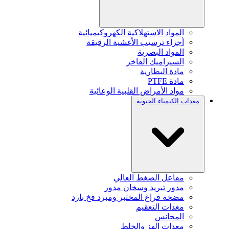
المواد الاستهلاكية الكهروكيميائية
أجزاء ترسيب الأغشية الرقيقة
المواد البصرية
السيراميك الفاخر
مادة البطارية
مادة PTFE
مواد الأمراض القلبية الوعائية
معدات الكيمياء الحيوية
مفاعل الضغط العالي
مدور تبريد وسخان مدور
مضخة فراغ المختبر ومبرد فخ بارد
معدات التعقيم
المجانس
معدات الهز والخلط