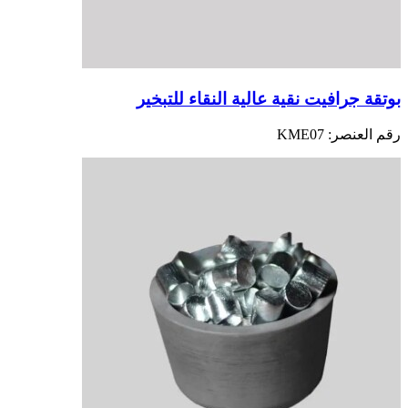
بوتقة جرافيت نقية عالية النقاء للتبخير
رقم العنصر:
KME07