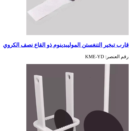
قارب تبخير التنغستن الموليبدينوم ذو القاع نصف الكروي
رقم العنصر:
KME-YD