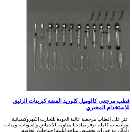
قطب مرجعي كالوميل كلوريد الفضة كبريتات الزئبق
للاستخدام المخبري
اعثر على أقطاب مرجعية عالية الجودة للتجارب الكهروكيميائية
بمواصفات كاملة. توفر نماذجنا مقاومة للأحماض والقلويات، ومتانة،
وأمانًا، مع خيارات تخصيص متاحة لتلبية احتياجاتك الخاصة.