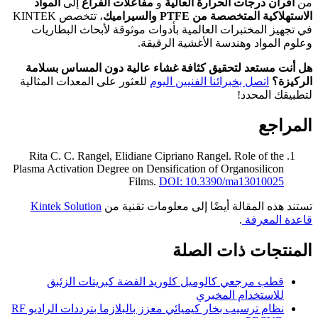
من
أفران درجات الحرارة العالية
و
مفاعلات الفراغ
إلى
المواد
الاستهلاكية المتخصصة من PTFE والسيراميك
، تتخصص KINTEK
في تجهيز المختبرات العالمية بأدوات موثوقة لأبحاث البطاريات
وعلوم المواد وهندسة الأغشية الرقيقة.
هل أنت مستعد لتحقيق كثافة غشاء عالية دون المساس بسلامة
الركيزة؟
اتصل بخبرائنا الفنيين اليوم
للعثور على المعدات المثالية
لتطبيقك المحدد!
المراجع
Rita C. C. Rangel, Elidiane Cipriano Rangel
.
Role of the
Plasma Activation Degree on Densification of Organosilicon
Films
.
DOI: 10.3390/ma13010025
تستند هذه المقالة أيضًا إلى معلومات تقنية من
Kintek Solution
قاعدة المعرفة
.
المنتجات ذات الصلة
قطب مرجعي كالوميل كلوريد الفضة كبريتات الزئبق
للاستخدام المخبري
نظام ترسيب بخار كيميائي معزز بالبلازما بترددات الراديو RF