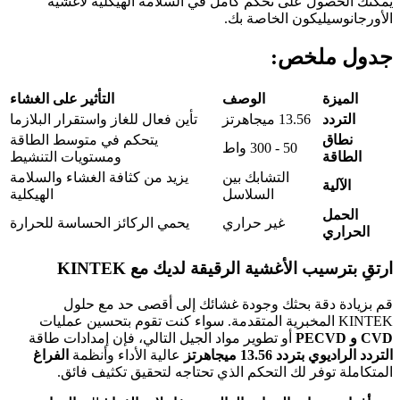
يمكنك الحصول على تحكم كامل في السلامة الهيكلية لأغشية
الأورجانوسيليكون الخاصة بك.
جدول ملخص:
الميزة
الوصف
التأثير على الغشاء
التردد
13.56 ميجاهرتز
تأين فعال للغاز واستقرار البلازما
نطاق
يتحكم في متوسط ​​الطاقة
50 - 300 واط
الطاقة
ومستويات التنشيط
التشابك بين
يزيد من كثافة الغشاء والسلامة
الآلية
السلاسل
الهيكلية
الحمل
غير حراري
يحمي الركائز الحساسة للحرارة
الحراري
ارتقِ بترسيب الأغشية الرقيقة لديك مع KINTEK
قم بزيادة دقة بحثك وجودة غشائك إلى أقصى حد مع حلول
KINTEK المخبرية المتقدمة. سواء كنت تقوم بتحسين عمليات
CVD و PECVD
أو تطوير مواد الجيل التالي، فإن إمدادات طاقة
التردد الراديوي بتردد 13.56 ميجاهرتز
عالية الأداء وأنظمة
الفراغ
المتكاملة توفر لك التحكم الذي تحتاجه لتحقيق تكثيف فائق.