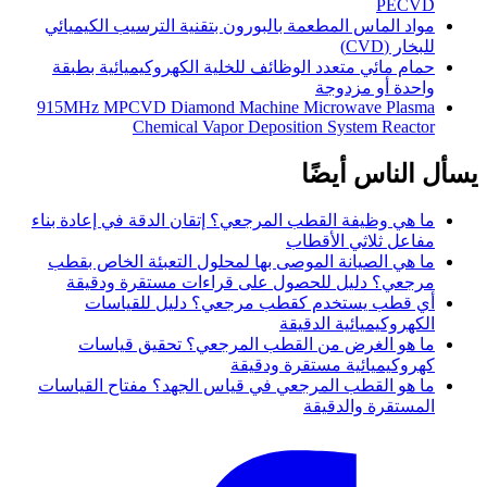
PECVD
مواد الماس المطعمة بالبورون بتقنية الترسيب الكيميائي
للبخار (CVD)
حمام مائي متعدد الوظائف للخلية الكهروكيميائية بطبقة
واحدة أو مزدوجة
915MHz MPCVD Diamond Machine Microwave Plasma
Chemical Vapor Deposition System Reactor
يسأل الناس أيضًا
ما هي وظيفة القطب المرجعي؟ إتقان الدقة في إعادة بناء
مفاعل ثلاثي الأقطاب
ما هي الصيانة الموصى بها لمحلول التعبئة الخاص بقطب
مرجعي؟ دليل للحصول على قراءات مستقرة ودقيقة
أي قطب يستخدم كقطب مرجعي؟ دليل للقياسات
الكهروكيميائية الدقيقة
ما هو الغرض من القطب المرجعي؟ تحقيق قياسات
كهروكيميائية مستقرة ودقيقة
ما هو القطب المرجعي في قياس الجهد؟ مفتاح القياسات
المستقرة والدقيقة