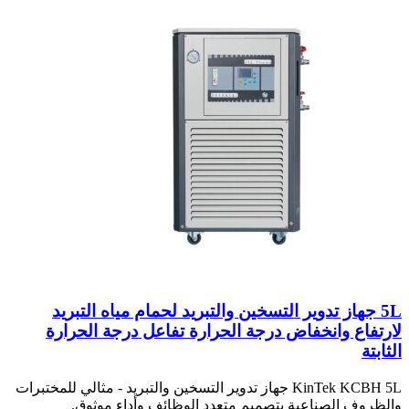
5L جهاز تدوير التسخين والتبريد لحمام مياه التبريد
لارتفاع وانخفاض درجة الحرارة تفاعل درجة الحرارة
الثابتة
KinTek KCBH 5L جهاز تدوير التسخين والتبريد - مثالي للمختبرات
والظروف الصناعية بتصميم متعدد الوظائف وأداء موثوق.