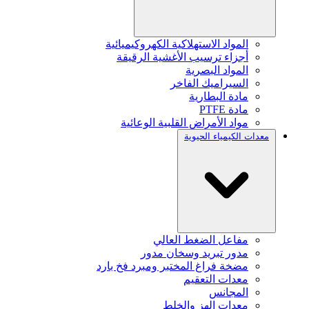
المواد الاستهلاكية الكهروكيميائية
أجزاء ترسيب الأغشية الرقيقة
المواد البصرية
السيراميك الفاخر
مادة البطارية
مادة PTFE
مواد الأمراض القلبية الوعائية
معدات الكيمياء الحيوية
مفاعل الضغط العالي
مدور تبريد وسخان مدور
مضخة فراغ المختبر ومبرد فخ بارد
معدات التعقيم
المجانس
معدات الهز والخلط