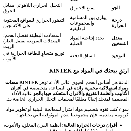
التحلل الحراري اللاهوائي مقابل
الجو
يمنع الاحتراق
الحرق
يوازن بين المسامية
درجة
التدهور الحراري للمواقع المحتوية
والمجموعات
الحرارة
على الأكسجين
الوظيفية
المعدلات البطيئة تفضل الفحم؛
معدل
يحدد إنتاجية المواد
المعدلات السريعة تفضل الغاز/
التسخين
الصلبة
الزيت
توزيع متساوٍ للطاقة الحرارية في
التوحيد
اتساق الدفعة
الأنبوب
ارتقِ ببحثك في المواد مع KINTEK
الدقة هي أساس الفحم الحيوي عالي الأداء. توفر
KINTEK
معدات
ومواد استهلاكية مخبرية
رائدة في الصناعة، متخصصة في
أفران
الأنابيب وأنظمة التفريغ والأفران المتحكم فيها بالجو
عالية الأداء
المصممة لمنحك إتقانًا مطلقًا لمعلمات التحلل الحراري الخاصة بك.
سواء كنت تقوم بتصميم مواد امتزاز للمعالجة البيئية أو تطوير مواد
كربونية متقدمة، فإن مجموعتنا تقدم الموثوقية التي تحتاجها:
أفران درجات الحرارة العالية:
أنظمة الفرن المغلق، والأنبوب،
والدوار، و CVD لملفات حرارية دقيقة.