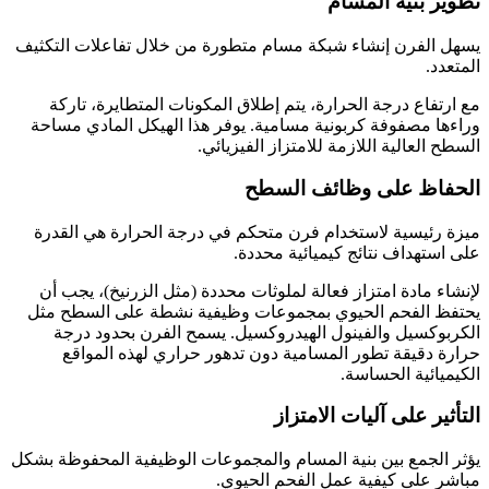
تطوير بنية المسام
يسهل الفرن إنشاء شبكة مسام متطورة من خلال تفاعلات التكثيف
المتعدد.
مع ارتفاع درجة الحرارة، يتم إطلاق المكونات المتطايرة، تاركة
وراءها مصفوفة كربونية مسامية. يوفر هذا الهيكل المادي مساحة
السطح العالية اللازمة للامتزاز الفيزيائي.
الحفاظ على وظائف السطح
ميزة رئيسية لاستخدام فرن متحكم في درجة الحرارة هي القدرة
على استهداف نتائج كيميائية محددة.
لإنشاء مادة امتزاز فعالة لملوثات محددة (مثل الزرنيخ)، يجب أن
يحتفظ الفحم الحيوي بمجموعات وظيفية نشطة على السطح مثل
الكربوكسيل والفينول الهيدروكسيل. يسمح الفرن بحدود درجة
حرارة دقيقة تطور المسامية دون تدهور حراري لهذه المواقع
الكيميائية الحساسة.
التأثير على آليات الامتزاز
يؤثر الجمع بين بنية المسام والمجموعات الوظيفية المحفوظة بشكل
مباشر على كيفية عمل الفحم الحيوي.