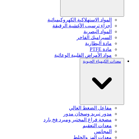
المواد الاستهلاكية الكهروكيميائية
أجزاء ترسيب الأغشية الرقيقة
المواد البصرية
السيراميك الفاخر
مادة البطارية
مادة PTFE
مواد الأمراض القلبية الوعائية
معدات الكيمياء الحيوية
مفاعل الضغط العالي
مدور تبريد وسخان مدور
مضخة فراغ المختبر ومبرد فخ بارد
معدات التعقيم
المجانس
معدات الهز والخلط