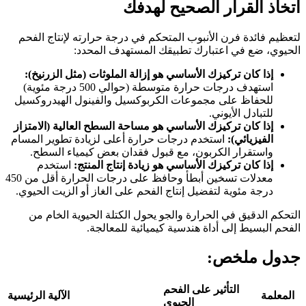
اتخاذ القرار الصحيح لهدفك
لتعظيم فائدة فرن الأنبوب المتحكم في درجة حرارته لإنتاج الفحم
الحيوي، ضع في اعتبارك تطبيقك المستهدف المحدد:
إذا كان تركيزك الأساسي هو إزالة الملوثات (مثل الزرنيخ):
استهدف درجات حرارة متوسطة (حوالي 500 درجة مئوية)
للحفاظ على مجموعات الكربوكسيل والفينول الهيدروكسيل
للتبادل الأيوني.
إذا كان تركيزك الأساسي هو مساحة السطح العالية (الامتزاز
الفيزيائي):
استخدم درجات حرارة أعلى لزيادة تطوير المسام
واستقرار الكربون، مع قبول فقدان بعض كيمياء السطح.
إذا كان تركيزك الأساسي هو زيادة إنتاج المنتج:
استخدم
معدلات تسخين أبطأ وحافظ على درجات الحرارة أقل من 450
درجة مئوية لتفضيل إنتاج الفحم على الغاز أو الزيت الحيوي.
التحكم الدقيق في الحرارة والجو يحول الكتلة الحيوية الخام من
الفحم البسيط إلى أداة هندسية كيميائية للمعالجة.
جدول ملخص:
التأثير على الفحم
المعلمة
الآلية الرئيسية
الحيوي