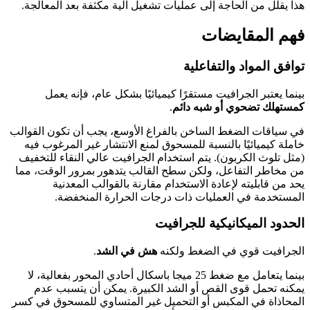
هذا يقلل من الحاجة إلى عمليات تشغيل آلية مكثفة بعد المعالجة.
فهم المقايضات
توافق المواد والتفاعلية
بينما يعتبر الجرافيت مستقرًا كيميائيًا بشكل عام، فإنه يعمل
كمستهلك تضحوي أو شبه دائم
.
في سياقات الضغط الساخن بالفراغ الأوسع، يجب أن تكون القوالب
خاملة كيميائيًا بالنسبة للمسحوق لمنع الانتشار غير المرغوب فيه
(مثل تلوث الكربون). يتم استخدام الجرافيت عالي النقاء للتخفيف
من مخاطر التفاعل، ولكن سطح القالب يتدهور بمرور الوقت، مما
يحد من قابليته لإعادة الاستخدام مقارنة بالقوالب المعدنية
المستخدمة في العمليات ذات درجات الحرارة المنخفضة.
الحدود الميكانيكية للجرافيت
الجرافيت قوي في الضغط ولكنه
هش في الشد
.
بينما يتعامل مع ضغط 25 ميجا باسكال أحادي المحور بفعالية، لا
يمكنه تحمل قوى القص أو الشد الكبيرة. يمكن أن يتسبب عدم
المحاذاة في المكبس أو التحميل غير المتساوي للمسحوق في كسر