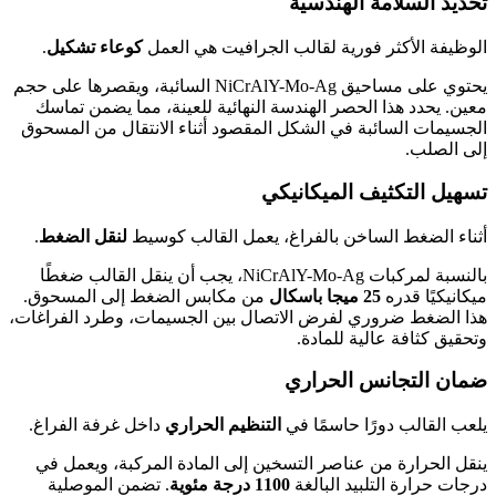
تحديد السلامة الهندسية
الوظيفة الأكثر فورية لقالب الجرافيت هي العمل
كوعاء تشكيل
.
يحتوي على مساحيق NiCrAlY-Mo-Ag السائبة، ويقصرها على حجم
معين. يحدد هذا الحصر الهندسة النهائية للعينة، مما يضمن تماسك
الجسيمات السائبة في الشكل المقصود أثناء الانتقال من المسحوق
إلى الصلب.
تسهيل التكثيف الميكانيكي
أثناء الضغط الساخن بالفراغ، يعمل القالب كوسيط
لنقل الضغط
.
بالنسبة لمركبات NiCrAlY-Mo-Ag، يجب أن ينقل القالب ضغطًا
ميكانيكيًا قدره
25 ميجا باسكال
من مكابس الضغط إلى المسحوق.
هذا الضغط ضروري لفرض الاتصال بين الجسيمات، وطرد الفراغات،
وتحقيق كثافة عالية للمادة.
ضمان التجانس الحراري
يلعب القالب دورًا حاسمًا في
التنظيم الحراري
داخل غرفة الفراغ.
ينقل الحرارة من عناصر التسخين إلى المادة المركبة، ويعمل في
درجات حرارة التلبيد البالغة
1100 درجة مئوية
. تضمن الموصلية