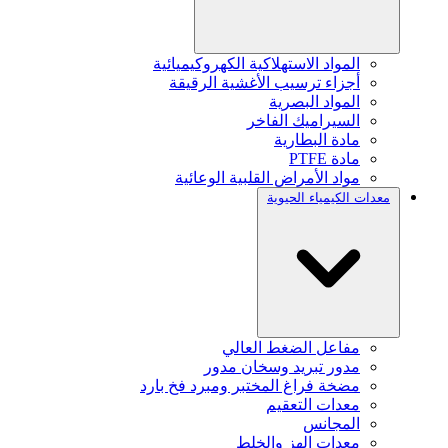
المواد الاستهلاكية الكهروكيميائية
أجزاء ترسيب الأغشية الرقيقة
المواد البصرية
السيراميك الفاخر
مادة البطارية
مادة PTFE
مواد الأمراض القلبية الوعائية
معدات الكيمياء الحيوية
مفاعل الضغط العالي
مدور تبريد وسخان مدور
مضخة فراغ المختبر ومبرد فخ بارد
معدات التعقيم
المجانس
معدات الهز والخلط