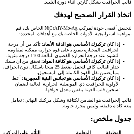
قالب الجرافيت بشكل كارثي أثناء دورة التلبيد.
اتخاذ القرار الصحيح لهدفك
لتحقيق أقصى جودة لمركب NiCrAlY-Mo-Ag الخاص بك، قم
بمواءمة استراتيجية الأدوات الخاصة بك مع أهدافك المحددة:
إذا كان تركيزك الأساسي هو الدقة الأبعاد:
تأكد من أن درجة
الجرافيت المختارة تتمتع بأعلى قوة حرارية ممكنة لمقاومة
التشوه عند درجة الحرارة القصوى البالغة 1100 درجة مئوية.
إذا كان تركيزك الأساسي هو كثافة المواد:
تحقق من أن سمك
جدار القالب كافٍ لتحمل ضغط 25 ميجا باسكال دون انحراف،
مما يضمن نقل القوة الكاملة إلى المسحوق.
إذا كان تركيزك الأساسي هو تجانس البنية المجهرية:
أعط
الأولوية للجرافيت ذي الموصلية الحرارية العالية لضمان
تسخين قلب العينة بنفس معدل حوافها.
قالب الجرافيت هو الضامن لكثافة وشكل مركبك النهائي؛ تعامل
معه كأداة دقيقة، وليس مجرد حاوية.
جدول ملخص:
الوظيفة
المعلمة
التأثير على المركب