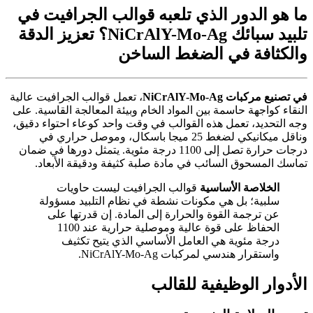
ما هو الدور الذي تلعبه قوالب الجرافيت في
تلبيد سبائك NiCrAlY-Mo-Ag؟ تعزيز الدقة
والكثافة في الضغط الساخن
في تصنيع مركبات NiCrAlY-Mo-Ag
، تعمل قوالب الجرافيت عالية
النقاء كواجهة حاسمة بين المواد الخام وبيئة المعالجة القاسية. على
وجه التحديد، تعمل هذه القوالب في وقت واحد كوعاء احتواء دقيق،
وناقل ميكانيكي لضغط 25 ميجا باسكال، وموصل حراري في
درجات حرارة تصل إلى 1100 درجة مئوية. يتمثل دورها في ضمان
تماسك المسحوق السائب في مادة صلبة كثيفة ودقيقة الأبعاد.
الخلاصة الأساسية
قوالب الجرافيت ليست حاويات
سلبية؛ بل هي مكونات نشطة في نظام التلبيد مسؤولة
عن ترجمة القوة والحرارة إلى المادة. إن قدرتها على
الحفاظ على قوة عالية وموصلية حرارية عند 1100
درجة مئوية هي العامل الأساسي الذي يتيح تكثيف
واستقرار هندسي لمركبات NiCrAlY-Mo-Ag.
الأدوار الوظيفية للقالب