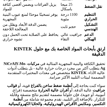
25 ميجا
يزيل الفراغات ويضمن أقصى كثافة
نقل الضغط
باسكال
للمواد
التنظيم
1100 درجة
يوفر تسخينًا موحدًا لمنع عيوب البنية
الحراري
مئوية
المجهرية
التشكيل
يضمن الدقة الأبعاد ويقلل من
حجم ثابت
الهندسي
المعالجة اللاحقة
الدعم
جرافيت عالي
يحافظ على الصلابة تحت الحمل دون
الهيكلي
النقاء
تشوه حراري
ارتقِ بأبحاث المواد الخاصة بك مع حلول KINTEK
الدقيقة
تحقيق الكثافة والبنية المجهرية المثالية في
مركبات NiCrAlY-Mo-
Ag
يتطلب أكثر من مجرد درجات حرارة عالية - بل يتطلب أدوات
عالية الأداء.
KINTEK
متخصص في معدات المختبرات المتقدمة
المصممة لبيئات التلبيد الأكثر صرامة.
سواء كنت بحاجة إلى
أنظمة ضغط ساخن بالفراغ
قوية، أو
قوالب
جرافيت
عالية الدقة، أو
أفران عالية الحرارة
متخصصة (فراغ،
أنبوبية، أو جوية)، فإن حلولنا مصممة لتقديم نتائج متسقة وقابلة
للتكرار. بالإضافة إلى التلبيد، نقدم مجموعة شاملة من
أنظمة
التكسير، ومكابس الأقراص الهيدروليكية، والخلايا الكهروكيميائية